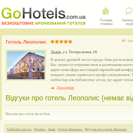
Головна
Анонси
сторінка
події
0
/5
(не
Готель Леополис
Львів
, ул. Театральная, 16
В центре древней части города Льва расположен
Вас своим гостеприимством и различными катег
царит атмосфера настоящий европейский комфор
покорит своим сервисом и профессионализмом. 
лобби-бар или библиотеку отеля, где царит тепл
Докладніше
Відгуки про готель Леополис (немає від
Відгуків про готель ще не було
GoHotels.com.ua
›
Україна
›
Львів
›
Готель Леополис
›
Відгуки про готель Леополис