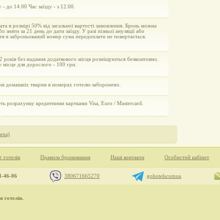
 - до 14.00 Час заїзду - з 12.00.
та в розмірі 50% від загальної вартості замовлення. Бронь можна
бо зняти за 21 день до дати заїзду. У разі пізньої ануляції або
тя в заброньований номер сума передоплати не повертається.
2 років без надання додаткового місця розміщуються безкоштовно.
 місце для дорослого - 100 грн.
ня домашніх тварин в номерах готелю заборонено.
ь розрахунку кредитними картками Visa, Euro / Mastercard.
lena)
г готелів
Правила бронювання
Наші контакти
Особистий кабінет
8-46-06
380671665270
gohotelscomua
 готелів.