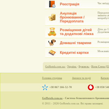
Час виїзду
Реєстрація
Ануляція
Передопла
змінити а
бронювання /
неприбут
Передоплата
Розміщення дітей
Діти до 1
Додаткове
та додаткові ліжка
Розміщен
Домашні тварини
Можливіст
Кредитні картки
GoHotels.com.ua
›
Україна
›
Буковель
›
Вілла Єлена (E
Головна сторінка
Анонси та події
Катало
+38 067 166-52-70
+38 050 54
GoHotels.com.ua
- Система безкоштовного бронювання
© 2011 - 2026 GoHotels.com.ua. Всі права захищені.