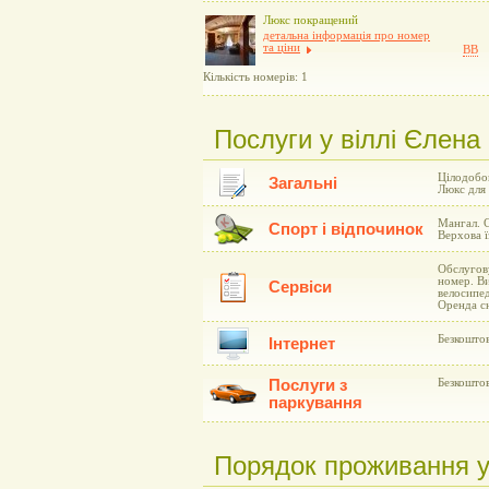
Люкс покращений
детальна інформація про номер
та ціни
BB
Кількість номерів: 1
Послуги у віллі Єлена 
Цілодобов
Загальні
Люкс для 
Мангал. С
Спорт і відпочинок
Верхова ї
Обслугову
номер. Ви
Сервіси
велосипе
Оренда сн
Безкоштов
Інтернет
Послуги з
Безкоштов
паркування
Порядок проживання у 