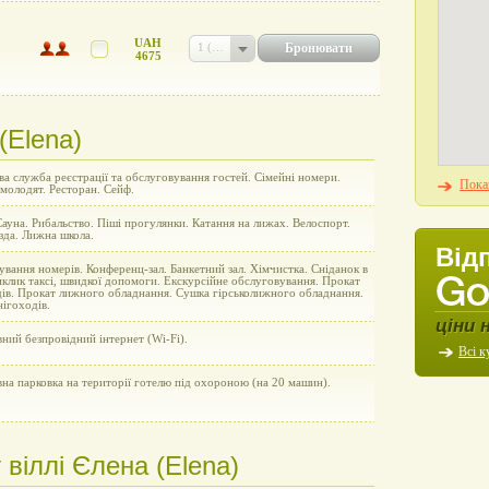
UAH
Бронювати
1 (UAH 4675)
4675
(Elena)
а служба реєстрації та обслуговування гостей. Сімейні номери.
Показ
молодят. Ресторан. Сейф.
ауна. Рибальство. Піші прогулянки. Катання на лижах. Велоспорт.
зда. Лижна школа.
Від
вання номерів. Конференц-зал. Банкетний зал. Хімчистка. Сніданок в
клик таксі, швидкої допомоги. Екскурсійне обслуговування. Прокат
дів. Прокат лижного обладнання. Сушка гірськолижного обладнання.
ігоходів.
ціни 
ний безпровідний інтернет (Wi-Fi).
Всі к
на парковка на території готелю під охороною (на 20 машин).
віллі Єлена (Elena)