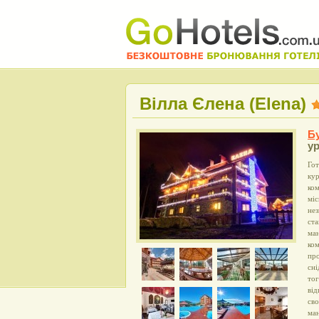
Вілла Єлена (Elena)
Б
у
Гот
кур
ком
міс
не
ста
ман
ком
про
сні
тог
від
сво
ма