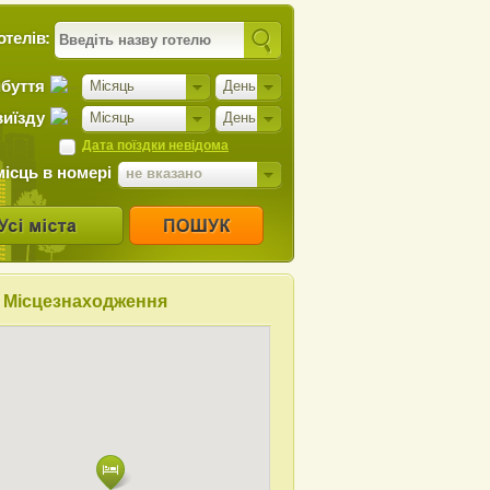
отелів:
ибуття
Місяць
День
виїзду
Місяць
День
Дата поїздки невідома
місць в номері
не вказано
Місцезнаходження