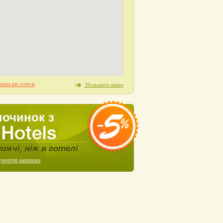
ати ще готелі
Збільшити вікно
починок з
нижчі, ніж в готелі
урортні напрями