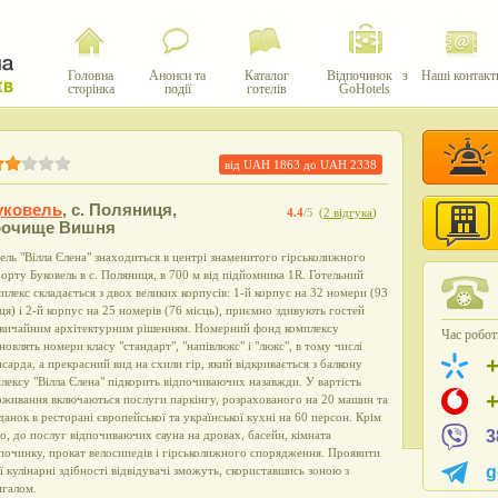
Головна
Анонси та
Каталог
Відпочинок з
Наші контакт
сторінка
події
готелів
GoHotels
від UAH
1863
до UAH
2338
уковель
,
с. Поляниця,
4.4
/5
(
2 відгука
)
рочище Вишня
ель "Вілла Єлена" знаходиться в центрі знаменитого гірськолижного
орту Буковель в с. Поляниця, в 700 м від підйомника 1R. Готельний
плекс складається з двох великих корпусів: 1-й корпус на 32 номери (93
ця) і 2-й корпус на 25 номерів (76 місць), приємно здивують гостей
звичайним архітектурним рішенням. Номерний фонд комплексу
Час роботи
новлять номери класу "стандарт", "напівлюкс" і "люкс", в тому числі
сарда, а прекрасний вид на схили гір, який відкривається з балкону
лексу "Вілла Єлена" підкорить відпочиваючих назавжди. У вартість
живання включаються послуги паркінгу, розрахованого на 20 машин та
данок в ресторані європейської та української кухні на 60 персон. Крім
3
о, до послуг відпочиваючих сауна на дровах, басейн, кімната
починку, прокат велосипедів і гірськолижного спорядження. Проявити
g
ї кулінарні здібності відвідувачі зможуть, скориставшись зоною з
нгалом.