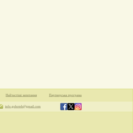
Найчастіші запитання
Партнерська програма
info.gohotels@gmail.com