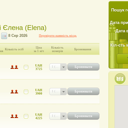
Пошук г
Дата пр
і Єлена (Elena)
Дата 
Перевірити наявність місць
Кіл-сть 
Ціна
Кількість
Кількість осіб
Бронювання
ня
за 1 ніч
номерів
UAH
Бронювати
1 (UAH 3725)
3725
UAH
Бронювати
1 (UAH 3900)
3900
UAH
Бронювати
1 (UAH 4225)
4225