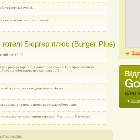
 Інтернету відсутній.
на парковка на території готелю.
готелі Бюргер плюс (Burger Plus)
Показ
овий час 12-00.
та в розмірі вартості 1 доби проживання. При бронюванні на
й період обов'язкова передоплата 50%.
Від
ливість розміщення на додаткових ліжках.
ціни 
Всі к
ня домашніх тварин в номерах готелю заборонено.
ь розрахунку кредитними картками Visa, Euro / Mastercard.
с (Burger Plus)