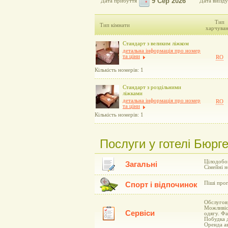
Дата прибуття
Дата виїзду
Тип
Тип кімнати
харчува
Стандарт з великим ліжком
детальна інформація про номер
та ціни
RO
Кількість номерів: 1
Стандарт з роздільними
ліжками
детальна інформація про номер
RO
та ціни
Кількість номерів: 1
Послуги у готелі Бюрге
Цілодобов
Загальні
Сімейні 
Піші прог
Спорт і відпочинок
Обслугову
Можливіст
Сервіси
одягу. Фа
Побудка д
Оренда ав