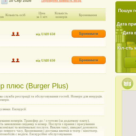
Перевірити наявність місць
Пошук г
Ціна
Кількість
Кількість осіб
Бронювання
ння
за 1 ніч
номерів
Дата пр
Дата 
Бронювати
від UAH 650
Кіл-сть 
Бронювати
від UAH 650
р плюс (Burger Plus)
а служба реєстрації та обслуговування гостей. Номери для некурців.
номери.
улянки. Екскурсії.
вання номерів. Трансфер до / з готелю (за додаткову плату).
ь замовлення сніданку в номер. Послуги з прання і прасуванню
ксимільні та копіювальні послуги. Виклик таксі, швидкої допомоги.
о певного часу. Бронювання і доставка квитків в театр / кінотеатр.
томобілів c водієм. Екскурсійне обслуговування.