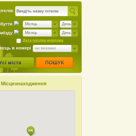
отелів:
ибуття
Місяць
День
виїзду
Місяць
День
Дата поїздки невідома
місць в номері
не вказано
Місцезнаходження