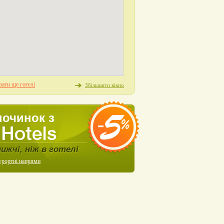
ати ще готелі
Збільшити вікно
починок з
нижчі, ніж в готелі
урортні напрями