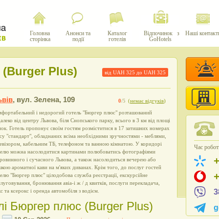
Головна
Анонси та
Каталог
Відпочинок з
Наші контакт
сторінка
події
готелів
GoHotels
(Burger Plus)
від UAH
325
до UAH
325
ьвів
,
вул. Зелена, 109
0
/5
(
немає відгуків
)
мфортабельний і недорогий готель "Бюргер плюс" розташований
алеко від центру Львова, біля Снопського парку, всього в 3 км від площі
ок. Готель пропонує своїм гостям розміститися в 17 затишних номерах
су "стандарт", обладнаних всіма необхідними зручностями - меблями,
евізором, кабельним ТБ, телефоном та ванною кімнатою. У коридорі
Час роботи
телю можна насолодитися картинами полюбоватись фотографіями
ровинного і сучасного Львова, а також насолодиться вечерею або
кою ароматної кави на м'яких диванах. Крім того, до послуг гостей
елю "Бюргер плюс" цілодобова служба реєстрації, екскурсійне
луговування, бронювання авіа-і ж / д квитків, послуги перекладача,
с та ксерокс і оренда автомобіля з водієм.
3
лі Бюргер плюс (Burger Plus)
g