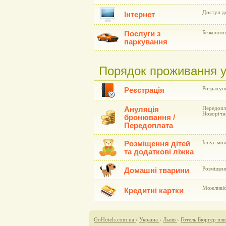
Доступ до
Інтернет
Послуги з
Безкоштов
паркування
Порядок проживання у 
Розрахунк
Реєстрація
Ануляція
Передопла
Новорічни
бронювання /
Передоплата
Розміщення дітей
Існує мож
та додаткові ліжка
Розміщен
Домашні тварини
Можливіст
Кредитні картки
GoHotels.com.ua
›
Україна
›
Львів
›
Готель Бюргер плю