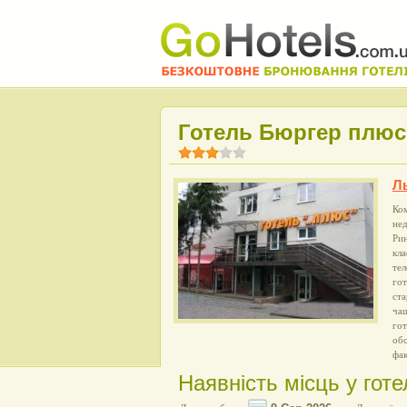
Готель Бюргер плюс 
Л
Ко
нед
Рин
кла
тел
го
ста
чаш
гот
обс
фак
Наявність місць у готе