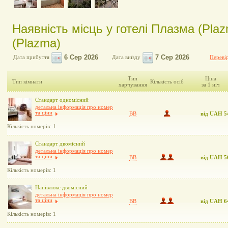
Наявність місць у готелі Плазма (Plaz
(Plazma)
Дата прибуття
Дата виїзду
Перевір
Тип
Ціна
Тип кімнати
Кількість осіб
харчування
за 1 ніч
Стандарт одномісний
детальна інформація про номер
та ціни
BB
від UAH 5
Кількість номерів: 1
Стандарт двомісний
детальна інформація про номер
та ціни
BB
від UAH 5
Кількість номерів: 1
Напівлюкс двомісний
детальна інформація про номер
та ціни
BB
від UAH 6
Кількість номерів: 1