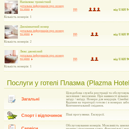
Напівлюкс тримістний
детальна інформація про номер
та ціни
BB
від UAH 9
Кількість номерів: 1
Двокімнатний номер
детальна інформація про номер
та ціни
BB
від UAH 9
Кількість номерів: 2
Люкс двомісний
детальна інформація про номер
та ціни
BB
від UAH 9
Кількість номерів: 1
Послуги у готелі Плазма (Plazma Hotel
Цілодобова служба реєстрації та обслуговув
заселення / виселення. При наявності вільни
Загальні
заїзду / виїзду. Номери для некурців. Сімейн
Куріння на території готелю і в номерах заб
Континентальний сніданок.
Піші прогулянки. Екскурсії.
Спорт і відпочинок
Обслуговування номерів. Можливість замовл
Сервіси
прання і прасування одягу. Факсимільні і коп