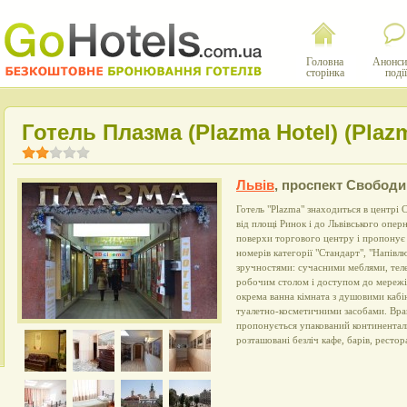
Головна
Анонси
сторінка
події
Готель Плазма (Plazma Hotel) (Plaz
Львів
,
проспект Свободи,
Готель "Plazma" знаходиться в центрі 
від площі Ринок і до Львівського оперн
поверхи торгового центру і пропонує
номерів категорії "Стандарт", "Напівл
зручностями: сучасними меблями, тел
робочим столом і доступом до мережі
окрема ванна кімната з душовими кабі
туалетно-косметичними засобами. Вр
пропонується упакований континентал
розташовані безліч кафе, барів, рестора