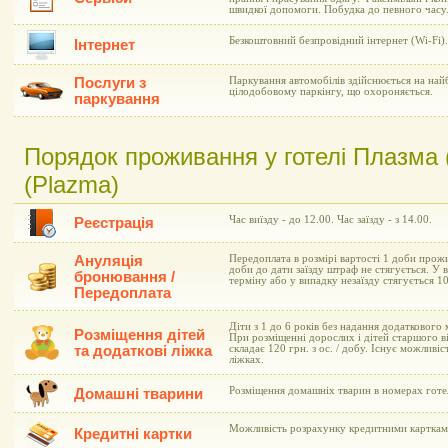
швидкої допомоги. Побудка до певного часу.
Безкоштовний безпровідний інтернет (Wi-Fi).
Інтернет
Послуги з
Паркування автомобілів здійснюється на на
цілодобовому паркінгу, що охороняється.
паркування
Порядок проживання у готелі Плазма 
(Plazma)
Час виїзду - до 12.00. Час заїзду - з 14.00.
Реєстрація
Ануляція
Передоплата в розмірі вартості 1 доби прожи
доби до дати заїзду штраф не стягується. У 
бронювання /
терміну або у випадку незаїзду стягується 1
Передоплата
Діти з 1 до 6 років без надання додаткового
Розміщення дітей
При розміщенні дорослих і дітей старшого ві
та додаткові ліжка
складає 120 грн. з ос. / добу. Існує можливі
ліжках.
Розміщення домашніх тварин в номерах готе
Домашні тварини
Можливість розрахунку кредитними картками 
Кредитні картки