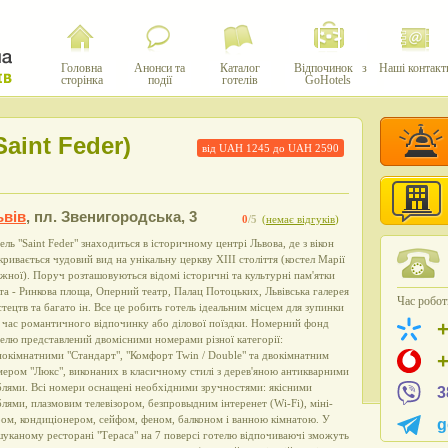
Головна
Анонси та
Каталог
Відпочинок з
Наші контакт
сторінка
події
готелів
GoHotels
aint Feder)
від UAH
1245
до UAH
2590
ьвів
,
пл. Звенигородська, 3
0
/5
(
немає відгуків
)
ель "Saint Feder" знаходиться в історичному центрі Львова, де з вікон
кривається чудовий вид на унікальну церкву XIII століття (костел Марії
жної). Поруч розташовуються відомі історичні та культурні пам'ятки
та - Ринкова площа, Оперний театр, Палац Потоцьких, Львівська галерея
Час роботи
тецтв та багато ін. Все це робить готель ідеальним місцем для зупинки
 час романтичного відпочинку або ділової поїздки. Номерний фонд
елю представлений двомісними номерами різної категорії:
окімнатними "Стандарт", "Комфорт Twin / Double" та двокімнатним
ером "Люкс", виконаних в класичному стилі з дерев'яною антикварними
лями. Всі номери оснащені необхідними зручностями: якісними
3
лями, плазмовим телевізором, безпровыдним інтеренет (Wi-Fi), міні-
ом, кондиціонером, сейфом, феном, балконом і ванною кімнатою. У
g
уканому ресторані "Тераса" на 7 поверсі готелю відпочиваючі зможуть