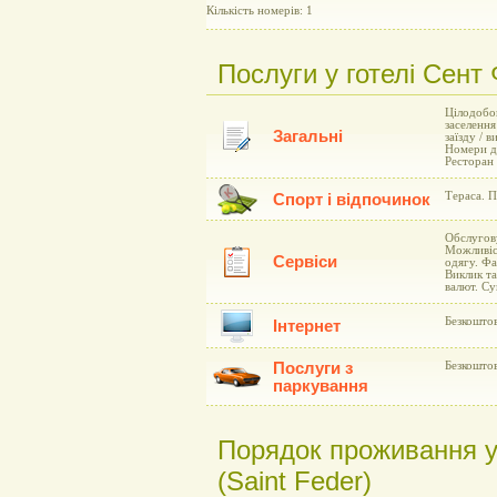
Кількість номерів: 1
Послуги у готелі Сент 
Цілодобов
заселення
Загальні
заїзду / 
Номери д
Ресторан 
Тераса. П
Спорт і відпочинок
Обслугову
Можливіст
Сервіси
одягу. Фа
Виклик та
валют. Су
Безкоштов
Інтернет
Послуги з
Безкоштов
паркування
Порядок проживання у 
(Saint Feder)