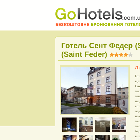
Готель Сент Федер (S
(Saint Feder)
Л
Гот
від
Сні
міс
мис
під
гот
одн
ном
меб
меб
бар
виш