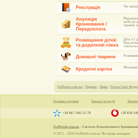
Час виїзду
Реєстрація
Ануляція
Передопла
доби до д
бронювання /
терміну а
Передоплата
Розміщення дітей
Діти з 1 
При розмі
та додаткові ліжка
стягуєтьс
Розміщен
Домашні тварини
Можливіст
Кредитні картки
GoHotels.com.ua
›
Україна
›
Львів
›
Готель Сент Федер 
Головна сторінка
Анонси та події
Катало
+38 067 166-52-70
+38 050 54
GoHotels.com.ua
- Система безкоштовного бронювання
© 2011 - 2026 GoHotels.com.ua. Всі права захищені.