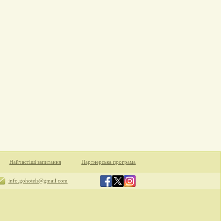
Найчастіші запитання
Партнерська програма
info.gohotels@gmail.com