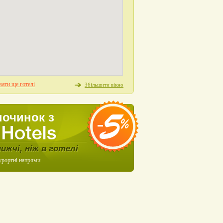
ати ще готелі
Збільшити вікно
починок з
нижчі, ніж в готелі
урортні напрями