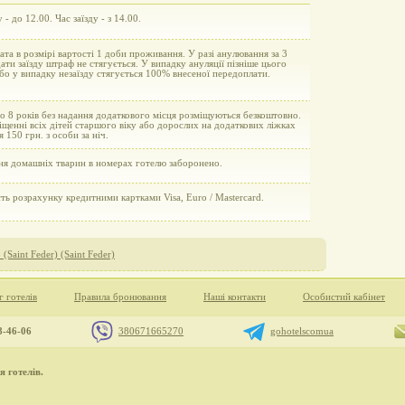
 - до 12.00. Час заїзду - з 14.00.
та в розмірі вартості 1 доби проживання. У разі анулювання за 3
ати заїзду штраф не стягується. У випадку ануляції пізніше цього
бо у випадку незаїзду стягується 100% внесеної передоплати.
до 8 років без надання додаткового місця розміщуються безкоштовно.
щенні всіх дітей старшого віку або дорослих на додаткових ліжках
я 150 грн. з особи за ніч.
ня домашніх тварин в номерах готелю заборонено.
ь розрахунку кредитними картками Visa, Euro / Mastercard.
(Saint Feder) (Saint Feder)
г готелів
Правила бронювання
Наші контакти
Особистий кабінет
8-46-06
380671665270
gohotelscomua
 готелів.