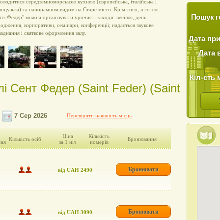
олодитися середземноморською кухнею (європейська, італійська і
нцузька) та панорамним видом на Старе місто. Крім того, в готелі
Пошук г
нт Федер" можна організувати урочисті заходи: весілля, день
одження, корпоративи, семінари, конференції; надається звукове
аднання і святкове оформлення залу.
Дата пр
Дата 
Кіл-сть 
лі Сент Федер (Saint Feder) (Saint
Перевірити наявність місць
Ціна
Кількість
Кількість осіб
Бронювання
ння
за 1 ніч
номерів
Бронювати
від UAH 2490
Бронювати
від UAH 3090