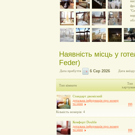
нас
фра
"Се
нар
обл
Наявність місць у готе
Feder)
Дата прибуття
Дата виїзду
Тип
Тип кімнати
харчува
Стандарт двомісний
детальна інформація про номер
та ціни
BB
Кількість номерів: 4
Комфорт Double
детальна інформація про номер
та ціни
BB