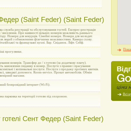
Федер (Saint Feder) (Saint Feder)
а служба реєстрації та обслуговування гостей. Експрес-реєстрація
 / виселення. При наявності вільних номерів можливість раннього
виїзду. Номери для некурців. Сімейні номери. Номери для молодят.
ля людей з обмеженими фізичними можливостями. Камера схову.
італійської та французької кухні. Бар. Сніданок. Ліфт. Сейф.
Показ
іші прогулянки.
вання номерів. Трансфер до / з готелю (за додаткову плату).
ь замовлення сніданку в номер. Послуги з прання і прасування
Від
ксимільні і копіювальні послуги. Послуги з продажу проїзних квитків.
ксі, швидкої допомоги. Room-service. Прокат автомобілів. Обмін
венірний магазин.
ний безпровідний інтернет (Wi-Fi).
ціни 
Всі к
на парковка на території готелю під охороною.
готелі Сент Федер (Saint Feder)