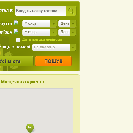
отелів:
ибуття
Місяць
День
виїзду
Місяць
День
Дата поїздки невідома
місць в номері
не вказано
Місцезнаходження