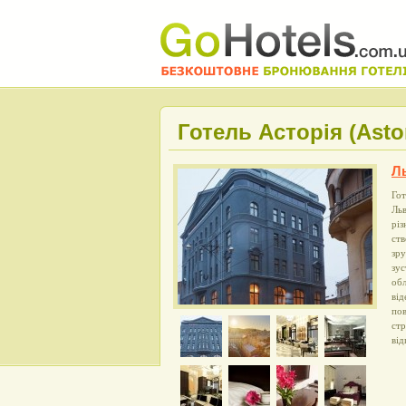
Готель Асторія (Аstor
Л
Гот
Ль
різ
ств
зру
зус
обл
від
пов
стр
від