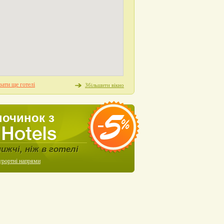
ати ще готелі
Збільшити вікно
починок з
нижчі, ніж в готелі
урортні напрями