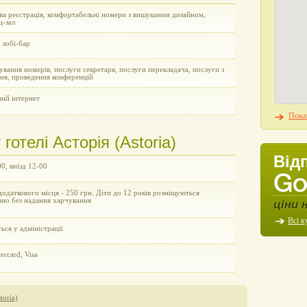
ва реєстрація, комфортабельні номери з вишуканим дизайном,
ц-зал
 лобі-бар
вання номерів, послуги секретаря, послуги перекладача, послуги з
ння, проведення конференцій
вий інтернет
Показ
отелі Асторія (Аstoriа)
Від
00, виїзд 12-00
додаткового місця - 250 грн. Діти до 12 років розміщуються
вно без надання харчування
ціни 
Всі к
ся у адміністрації
ercard, Visa
toriа)