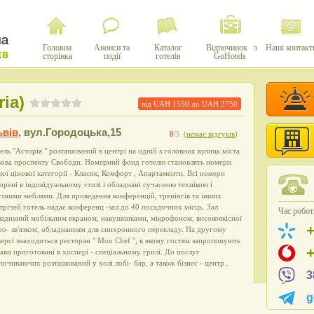
Головна
Анонси та
Каталог
Відпочинок з
Наші контакт
сторінка
події
готелів
GoHotels
iа)
від UAH
1550
до UAH
2750
ьвів
,
вул.Городоцька,15
0
/5
(
немає відгуків
)
ель "Асторія " розташований в центрі на одній з головних вулиць міста
вова проспекту Свободи. Номерний фонд готелю становлять номери
ної цінової категорії - Класик, Комфорт , Апартаменти. Всі номери
орені в індивідуальному стилі і обладнані сучасною технікою і
чними меблями. Для проведення конференцій, тренінгів та інших
трічей готель надає конференц -зал до 40 посадочних місць. Зал
Час роботи
аднаний мобільним екраном, навушниками, мікрофоном, високоякісної
ео- зв'язком, обладнанням для синхронного перекладу. На другому
ерсі знаходиться ресторан " Mon Chef ", в якому гостям запропонують
ави приготовані в хоспері - спеціальному грилі. До послуг
почиваючих розташований у холі лобі- бар, а також бізнес - центр .
3
g