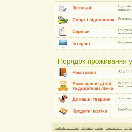
Цілодобо
Загальні
конферен
Ресторан,
Спорт і відпочинок
Обслугову
Сервіси
перевезе
Бездрото
Інтернет
Порядок проживання у г
Заїзд 14-
Реєстрація
Розміщення дітей
Вартість 
безкошто
та додаткові ліжка
Уточнюєть
Домашні тварини
Euro/Mast
Кредитні картки
GoHotels.com.ua
›
Україна
›
Львів
›
Готель Асторія (Аs