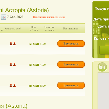
Пошук г
і Асторія (Аstoriа)
Перевірити наявність місць
Дата пр
Дата 
Ціна
Кількість
Кількість осіб
Бронювання
ння
за 1 ніч
номерів
Кіл-сть 
Бронювати
від UAH 3100
Бронювати
від UAH 4100
Бронювати
від UAH 5500
я (Аstoriа)