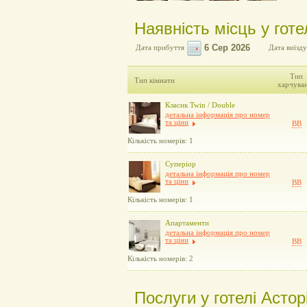
Наявність місць у готел
Дата прибуття
Дата виїзду
Тип
Тип кімнати
харчува
Класик Twin / Double
детальна інформація про номер
та ціни
BB
Кількість номерів: 1
Суперіор
детальна інформація про номер
та ціни
BB
Кількість номерів: 1
Апартаменти
детальна інформація про номер
та ціни
BB
Кількість номерів: 2
Послуги у готелі Асторі