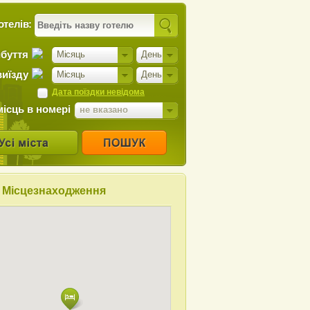
отелів:
ибуття
Місяць
День
виїзду
Місяць
День
Дата поїздки невідома
місць в номері
не вказано
Місцезнаходження