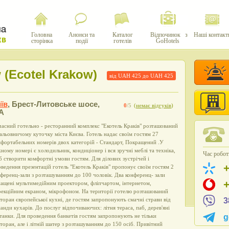
Головна
Анонси та
Каталог
Відпочинок з
Наші контакт
сторінка
події
готелів
GoHotels
 (Ecotel Krakow)
від UAH
425
до UAH
425
їв
,
Брест-Литовське шосе,
0
/5
(
немає відгуків
)
А
асний готельно - ресторанний комплекс "Екотель Краків" розташований
альовничому куточку міста Києва. Готель надає своїм гостям 27
фортабельних номерів двох категорій - Стандарт, Покращений .У
ному номері є холодильник, кондиціонер і вся зручні меблі та техніка,
Час роботи
 створити комфортні умови гостям. Для ділових зустрічей і
ведення презентацій готель "Екотель Краків" пропонує своїм гостям 2
ференц-зали з розташуванням до 100 чоловік. Два конференц- зали
ащені мультимедійним проектором, фліпчартом, інтернетом,
екційним екраном, мікрофоном. На території готелю розташований
торан європейської кухні, де гостям запропонують смачні страви від
3
анди кухарів. До послуг відпочиваючих: літня тераса, паб, дерев'яні
танки. Для проведення банкетів гостям запропонують не тільки
g
торан, але і літній шатер з розташуванням до 150 осіб. Привітний