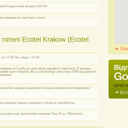
ний бездротовий інтернет (Wi-Fi)
на парковка на території готелю
готелі Ecotel Krakow (Ecotel
Показ
у до 12-00 Час заїзду з 14-00
Від
улювання за 3 доби до дати заїзду штраф не стягується. У випадку
пізніше цього терміну або у разі незаїзду стягується 100% від вартості
живання.
ціни 
 років без надання додаткового місця розміщуються безкоштовно
Всі к
ня домашніх тварин в номерах готелю не передбачено
ь розрахунку кредитними картками Visa, Euro / Mastercard