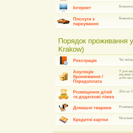
Безкоштов
Інтернет
Послуги з
Безкоштов
паркування
Порядок проживання у 
Krakow)
Час виїзд
Реєстрація
Ануляція
У разі ан
ануляції 
бронювання /
доби про
Передоплата
Розміщення дітей
Діти до 5
та додаткові ліжка
Розміщен
Домашні тварини
Можливіст
Кредитні картки