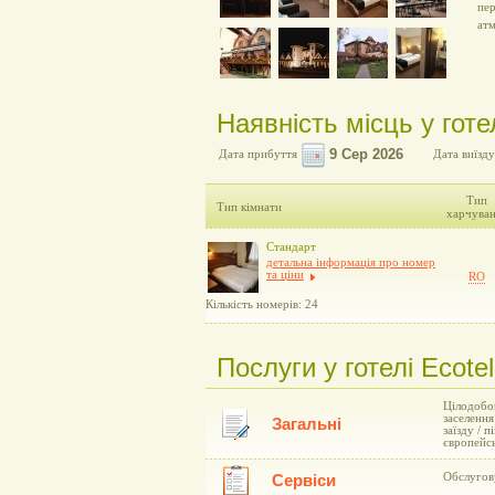
пер
атм
Наявність місць у готе
Дата прибуття
Дата виїзду
Тип
Тип кімнати
харчува
Стандарт
детальна інформація про номер
та ціни
RO
Кількість номерів: 24
Послуги у готелі Ecote
Цілодобов
заселення
Загальні
заїзду / 
європейсь
Обслугову
Сервіси