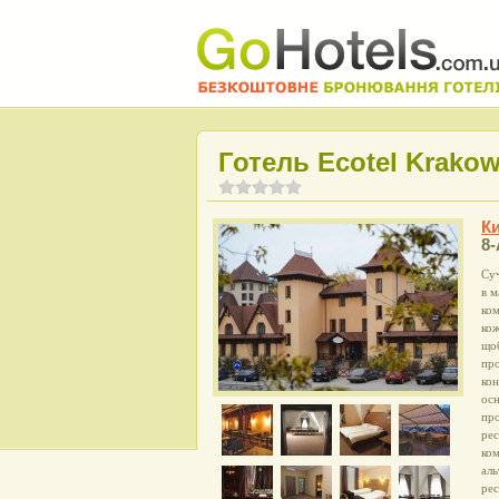
Готель Ecotel Krakow
Ки
8-
Суч
в м
ком
кож
щоб
про
кон
осн
про
рес
ком
аль
рес