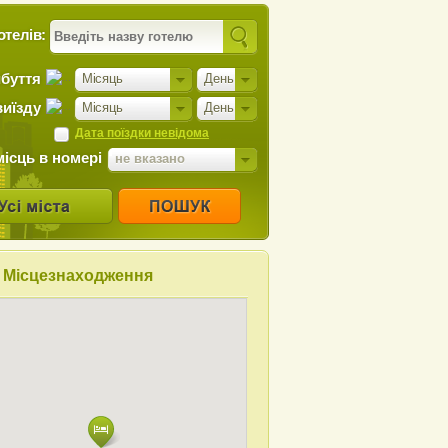
отелів:
ибуття
Місяць
День
виїзду
Місяць
День
Дата поїздки невідома
місць в номері
не вказано
Місцезнаходження