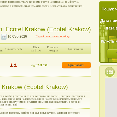
сонал приділить увагу кожному гостю, а затишна і комфортна
осфера в номерах створить атмосферу незабутнього відпочинку .
Пошук г
Дата пр
лі Ecotel Krakow (Ecotel Krakow)
Дата 
Перевірити наявність місць
Кіл-сть 
Ціна
Кількість
Кількість осіб
Бронювання
ння
за 1 ніч
номерів
Бронювати
від UAH 850
l Krakow (Ecotel Krakow)
а служба реєстрації та обслуговування гостей, експрес-реєстрація
 / виселення, при наявності вільних номерів можливість раннього
пізнього виїзду (умови оплати), номери для некурящих, ресторан
кої кухні, паб
вання номерів, конференц-зал, виклик таксі, швидкої допомоги