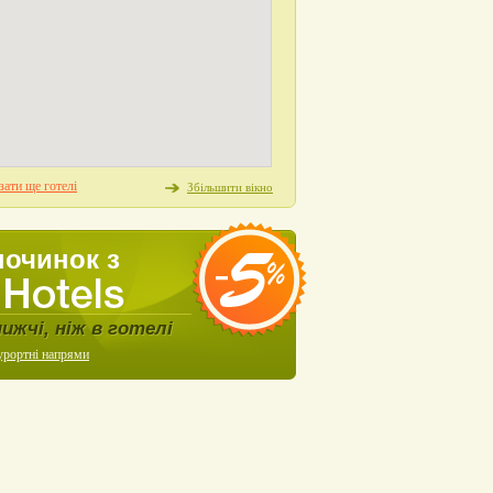
ати ще готелі
Збільшити вікно
починок з
нижчі, ніж в готелі
урортні напрями