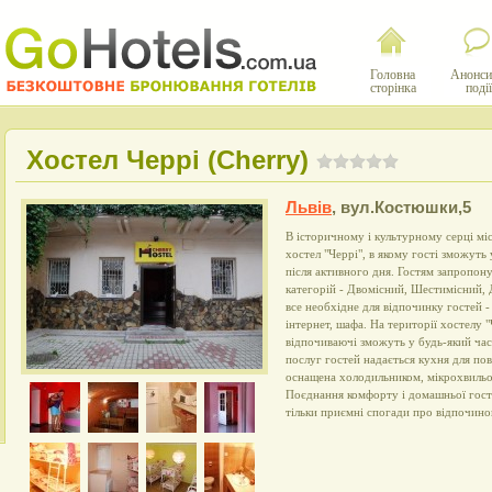
Головна
Анонси
сторінка
події
Хостел Черрі (Cherry)
Львів
,
вул.Костюшки,5
В історичному і культурному серці мі
хостел "Черрі", в якому гості зможут
після активного дня. Гостям запропон
категорій - Двомісний, Шестимісний,
все необхідне для відпочинку гостей -
інтернет, шафа. На території хостелу 
відпочиваючі зможуть у будь-який час
послуг гостей надається кухня для по
оснащена холодильником, мікрохвильо
Поєднання комфорту і домашньої гости
тільки приємні спогади про відпочинок