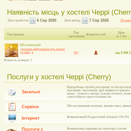
Наявність місць у хостелі Черрі (Cherr
Дата прибуття
Дата виїзду
Перевір
Тип
Ціна
Тип кімнати
Кількість осіб
харчування
за 1 ніч
Шестимісьний
детальна інформація про номер
та ціни
RO
від UAH 2
Кількість номерів: 1
Послуги у хостелі Черрі (Cherry)
Цілодобова служба реєстрації та обслуговув
заселення / виселення, при наявності вільни
Загальні
заїзду / пізнього виїзду (умови оплати), ном
самостійного приготування їжі
Обслуговування номерів, виклик таксі, швид
Сервіси
Безкоштовний бездротовий інтернет (Wi-Fi)
Інтернет
Послуги з
Безкоштовна парковка на території готелю