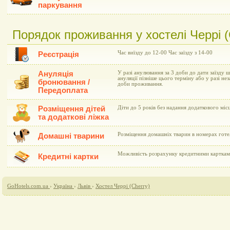
паркування
Порядок проживання у хостелі Черрі (
Час виїзду до 12-00 Час заїзду з 14-00
Реєстрація
Ануляція
У разі анулювання за 3 доби до дати заїзду 
ануляції пізніше цього терміну або у разі не
бронювання /
доби проживання.
Передоплата
Розміщення дітей
Діти до 5 років без надання додаткового мі
та додаткові ліжка
Розміщення домашніх тварин в номерах готе
Домашні тварини
Можливість розрахунку кредитними картками 
Кредитні картки
GoHotels.com.ua
›
Україна
›
Львів
›
Хостел Черрі (Cherry)