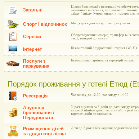
Цілодобова служба реєстрації та обслуговув
Загальні
заселення / виселення, при наявності вільни
заїзду / виїзду (умови оплати), номери для 
Місця для відпочинку, піші прогулянки
Спорт і відпочинок
Обслуговування номерів, трансфер в / з готе
Сервіси
таксі, швидкої допомоги
Безкоштовний бездротовий інтернет (Wi-Fi)
Інтернет
Послуги з
Безкоштовна парковка на території готелю
паркування
Порядок проживання у готелі Етюд (Et
Час виїзду до 12.00, час заїзду з 14.00
Реєстрація
Ануляція
У разі ануляції за 3 доби до дати заїзду штр
ануляції пізніше цього терміну або у разі не 
бронювання /
вартості доби проживання.
Передоплата
Розміщення дітей
Діти до 5 років без надання додаткового мі
та додаткові ліжка