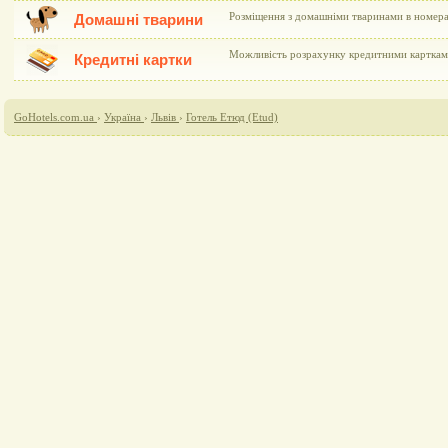
Розміщення з домашніми тваринами в номер
Домашні тварини
Можливість розрахунку кредитними картками 
Кредитні картки
GoHotels.com.ua
›
Україна
›
Львів
›
Готель Етюд (Etud)