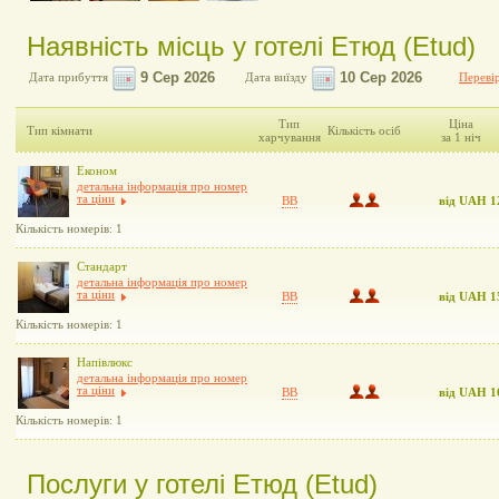
Наявність місць у готелі Етюд (Etud)
Дата прибуття
Дата виїзду
Перевір
Тип
Ціна
Тип кімнати
Кількість осіб
харчування
за 1 ніч
Економ
детальна інформація про номер
та ціни
BB
від UAH 1
Кількість номерів: 1
Стандарт
детальна інформація про номер
та ціни
BB
від UAH 1
Кількість номерів: 1
Напівлюкс
детальна інформація про номер
та ціни
BB
від UAH 1
Кількість номерів: 1
Послуги у готелі Етюд (Etud)