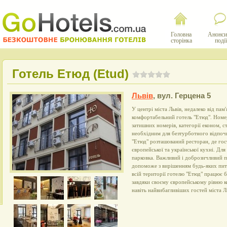
Головна
Анонси
сторінка
події
Готель Етюд (Etud)
Львів
,
вул. Герцена 5
У центрі міста Львів, недалеко від па
комфортабельний готель "Етюд". Номе
затишних номерів, категорії економ, с
необхідним для безтурботного відпоч
"Етюд" розташований ресторан, де го
європейської та української кухні. Дл
парковка. Важливий і доброзичливий п
допоможе з вирішенням будь-яких пит
всій території готелю "Етюд" працює б
завдяки своєму європейському рівню к
навіть найвибагливіших гостей міста Л