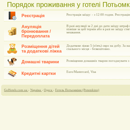
Порядок проживання у готелі Потьомк
Реєстрація заїзду: - з 12:00 годин. Реєстрація
Реєстрація
Ануляція
В разі ануляції за 2 дні до дати заїзду штраф 
пізніше за цей термін або в разі не заїзду ст
бронювання /
мешкання.
Передоплата
Розміщення дітей
Додаткове ліжко 5 (п'ять) євро на добу. За н
спального місця - безкоштовно.
та додаткові ліжка
Розміщення домашніх тварин погоджувати з 
Домашні тварини
Euro/Mastercard, Visa
Кредитні картки
GoHotels.com.ua
›
Україна
›
Одеса
›
Готель Потьомкінн (Potemkinn)