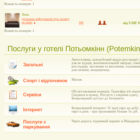
Кількість номерів: 1
Люкс
детальна інформація про номер
та ціни
BB
від UAH 1
Кількість номерів: 1
Послуги у готелі Потьомкінн (Potemkin
Автостоянка, цілодобовий відділ реєстрації 
для не курців, континентальний завтрак, сіме
Загальні
реєстрація, заселення та виселення, опалюва
для паління, кондиціонер.
Масаж.
Спорт і відпочинок
Обслуговування номерів, Трансфер в/із аеро
Сервіси
Сніданок в номер, Послуги з гладіння одягу,
Безпровідний доступ до Інтернету.
Безпровідний інтернет: 3( три) євро на добу
Інтернет
євро в день - при проживанні більше 3х діб.
Послуги з
Через дорогу підземний паркінг в Мандарин 
паркування