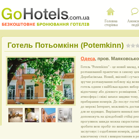
Головна
Анонси
сторінка
події
Готель Потьомкінн (Potemkinn)
Одеса
,
пров. Маяковськог
Готель "Potemkinn" - це новий заклад, 
розташований практично в самому цент
Дерибасівська. Новий, якісний і суча
зручне розташування поблизу від велико
готель одним з найбільш вдалих виборі
відпочинку або ділового розміщення. 
атмосфера і свіжі запахи завдяки тому
прибирання номерів. До послуг госте
до мережі Інтернет, можливість доста
для не курящих. Вирішити виниклі пи
допоможуть на цілодобовій стійці реє
прогулянок завжди можна скористатис
зробити вело пробіг по визначним пам
заслуговує і оздоблення номерів, диз
класичному стилі з використанням в ре