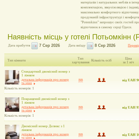
матеріалів і натуральних меблів в інт
комплектацією, звкуоізоляцією і інди
максимально комфортного відпочинку.
продуманій інфраструктурі і комфорт
"Potemkinn" запрошує своїх гостей пр
відпочинок в самому серці Одеси.
Наявність місць у готелі Потьомкінн (
Дата прибуття
Дата виїзду
Перевір
Тип
Ціна
Тип кімнати
Кількість осіб
харчування
за 1 ніч
Стандартний двомісний номер з
1 ліжком
детальна інформація про номер
BB
від UAH 9
та ціни
Кількість номерів: 1
Покращений двомісний номер з
1 ліжком
детальна інформація про номер
BB
від UAH 9
та ціни
Кількість номерів: 1
Двомісний номер Делюкс з 1
ліжком
детальна інформація про номер
BB
від UAH 1
та ціни