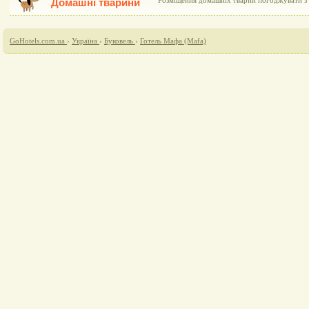
Розміщення домашніх тварин погоджувати з 
Домашні тварини
GoHotels.com.ua
›
Україна
›
Буковель
›
Готель Мафа (Mafa)