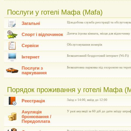
Послуги у готелі Мафа (Mafa)
Цілодобова служба реєстрації та обслуговув
Загальні
Дитяча ігрова кімната, місця для відпочинку
Спорт і відпочинок
Обслуговування номерів
Сервіси
Безкоштовний бездротовий інтернет (Wi-Fi)
Інтернет
Послуги з
Безкоштовна парковка під охороною на терит
паркування
Порядок проживання у готелі Мафа (M
Заїзд о 14:00, виїзд до 12:00
Реєстрація
Ануляція
У разі ануляції за 60 діб до дати заїзду штра
бронювання /
Передоплата