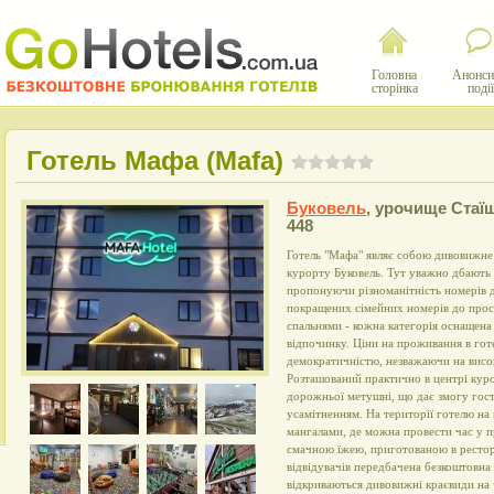
Головна
Анонси
сторінка
події
Готель Мафа (Mafa)
Буковель
,
урочище Стаї
448
Готель "Мафа" являє собою дивовижне
курорту Буковель. Тут уважно дбають
пропонуючи різноманітність номерів д
покращених сімейних номерів до прос
спальнями - кожна категорія оснащена
відпочинку. Ціни на проживання в го
демократичністю, незважаючи на висок
Розташований практично в центрі куро
дорожньої метушні, що дає змогу гос
усамітненням. На території готелю на 
мангалами, де можна провести час у п
смачною їжею, приготованою в рестор
відвідувачів передбачена безкоштовна 
відкриваються дивовижні краєвиди на 