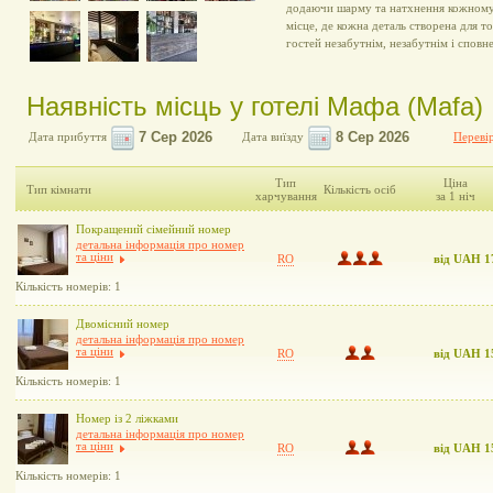
додаючи шарму та натхнення кожному 
місце, де кожна деталь створена для 
гостей незабутнім, незабутнім і сповн
Наявність місць у готелі Мафа (Mafa)
Дата прибуття
Дата виїзду
Перевір
Тип
Ціна
Тип кімнати
Кількість осіб
харчування
за 1 ніч
Покращений сімейний номер
детальна інформація про номер
та ціни
RO
від UAH 1
Кількість номерів: 1
Двомісний номер
детальна інформація про номер
та ціни
RO
від UAH 1
Кількість номерів: 1
Номер із 2 ліжками
детальна інформація про номер
та ціни
RO
від UAH 1
Кількість номерів: 1