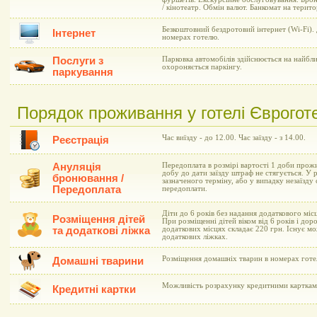
/ кінотеатр. Обмін валют. Банкомат на терито
Безкоштовний бездротовий інтернет (Wi-Fi).
Інтернет
номерах готелю.
Послуги з
Парковка автомобілів здійснюється на найб
охороняється паркінгу.
паркування
Порядок проживання у готелі Єврогот
Час виїзду - до 12.00. Час заїзду - з 14.00.
Реєстрація
Ануляція
Передоплата в розмірі вартості 1 доби прожи
добу до дати заїзду штраф не стягується. У 
бронювання /
зазначеного терміну, або у випадку незаїзду
Передоплата
передоплати.
Діти до 6 років без надання додаткового мі
Розміщення дітей
При розміщенні дітей віком від 6 років і до
та додаткові ліжка
додаткових місцях складає 220 грн. Існує м
додаткових ліжках.
Розміщення домашніх тварин в номерах готел
Домашні тварини
Можливість розрахунку кредитними картками 
Кредитні картки