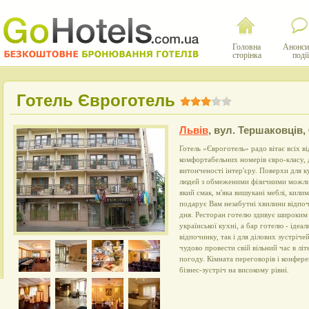
Головна
Анонси
сторінка
події
Готель Євроготель
Львів
,
вул. Тершаковців, 
Готель «Євроготель» радо вітає всіх в
комфортабельних номерів євро-класу, 
витонченості інтер'єру. Поверхи для ку
людей з обмеженими фізичними можлив
який смак, м'яка вишукані меблі, кили
подарує Вам незабутні хвилини відпо
дня. Ресторан готелю здивує широким 
української кухні, а бар готелю - ідеа
відпочинку, так і для ділових зустріче
чудово провести свій вільний час в лі
погоду. Кімната переговорів і конфер
бізнес-зустріч на високому рівні.