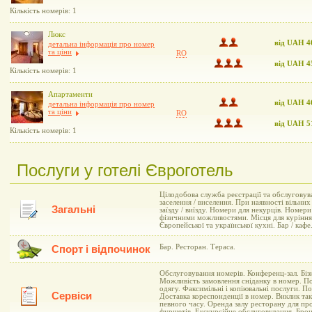
Кількість номерів: 1
Люкс
від UAH 4
детальна інформація про номер
та ціни
RO
від UAH 4
Кількість номерів: 1
Апартаменти
від UAH 4
детальна інформація про номер
та ціни
RO
від UAH 5
Кількість номерів: 1
Послуги у готелі Євроготель
Цілодобова служба реєстрації та обслуговув
заселення / виселення. При наявності вільни
Загальні
заїзду / виїзду. Номери для некурців. Номер
фізичними можливостями. Місця для куріння
Європейської та української кухні. Бар / кафе
Бар. Ресторан. Тераса.
Спорт і відпочинок
Обслуговування номерів. Конференц-зал. Бізн
Можливість замовлення сніданку в номер. По
одягу. Факсимільні і копіювальні послуги. П
Сервіси
Доставка кореспонденції в номер. Виклик та
певного часу. Оренда залу ресторану для про
фуршетів. Екскурсійне обслуговування. Броню