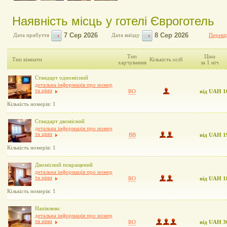
Наявність місць у готелі Євроготель
Дата прибуття
Дата виїзду
Перевір
Тип
Ціна
Тип кімнати
Кількість осіб
харчування
за 1 ніч
Стандарт одномісний
детальна інформація про номер
та ціни
RO
від UAH 1
Кількість номерів: 1
Стандарт двомісний
детальна інформація про номер
та ціни
BB
від UAH 1
Кількість номерів: 1
Двомісний покращений
детальна інформація про номер
та ціни
RO
від UAH 1
Кількість номерів: 1
Напівлюкс
детальна інформація про номер
та ціни
RO
від UAH 3