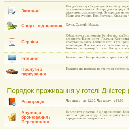
Цілодобова служба реєстрації та обслуговув
заселення/виселення. Номери для некурців.
Загальні
фізичними можливостями. Номери для молодя
Місця для куріння. Бар. Ресторан. Сніданок. 
Сауна. Солярій. Масаж.
Спорт і відпочинок
Обслуговування номерів. Конференц-зал/Бенк
аеропорту. Бізнес-центр. Пральня. Хімчистк
Сервіси
прасуванню одягу. Обмін валюти. Сувенірний
велосипедів. Факсимільні і копіювальні послу
Банкомат на території готелю. Послуги конс
Безкоштовний безпровідний інтернет (Wi-Fi) 
Інтернет
Послуги з
Безкоштовна парковка на території готелю п
паркування
Порядок проживання у готелі Дністер (
Час виїзду - до 12.00. Час заїзду - з 14.00.
Реєстрація
Ануляція
Передплата у розмірі 2 діб проживання. Бр
зняти за 3 дні до заїзду. У разі неприбуття 
бронювання /
передплати не повертається.
Передоплата