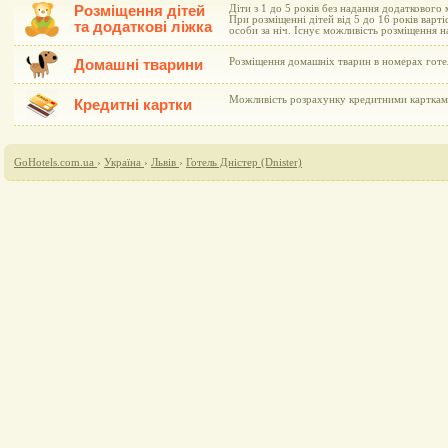
Розміщення дітей
Діти з 1 до 5 років без надання додаткового
При розміщенні дітей від 5 до 16 років варті
та додаткові ліжка
особи за ніч. Існує можливість розміщення н
Розміщення домашніх тварин в номерах готе
Домашні тварини
Можливість розрахунку кредитними картками 
Кредитні картки
GoHotels.com.ua
›
Україна
›
Львів
›
Готель Дністер (Dnister)