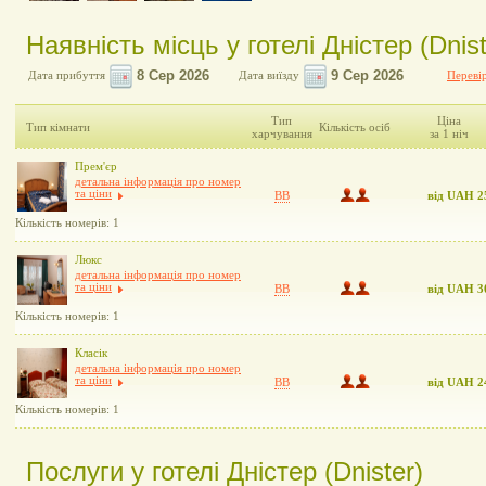
Наявність місць у готелі Дністер (Dnist
Дата прибуття
Дата виїзду
Перевір
Тип
Ціна
Тип кімнати
Кількість осіб
харчування
за 1 ніч
Прем'єр
детальна інформація про номер
та ціни
BB
від UAH 2
Кількість номерів: 1
Люкс
детальна інформація про номер
та ціни
BB
від UAH 3
Кількість номерів: 1
Класік
детальна інформація про номер
та ціни
BB
від UAH 2
Кількість номерів: 1
Послуги у готелі Дністер (Dnister)