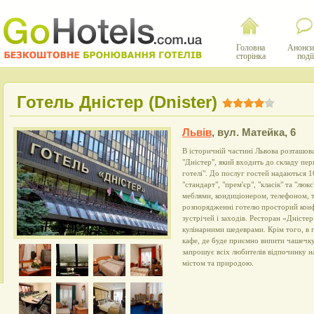
Головна
Анонси
сторінка
події
Готель Дністер (Dnister)
Львів
,
вул. Матейка, 6
В історичній частині Львова розташов
"Дністер", який входить до складу пер
готелі". До послуг гостей надаються 
"стандарт", "прем'єр", "класік" та "лю
меблями, кондиціонером, телефоном, т
розпорядженні готелю просторий конф
зустрічей і заходів. Ресторан «Дністе
кулінарними шедеврами. Крім того, в 
кафе, де буде приємно випити чашечку
запрошує всіх любителів відпочинку н
містом та природою.