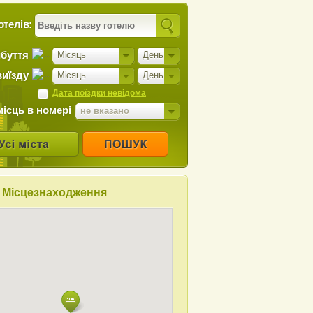
отелів:
ибуття
Місяць
День
виїзду
Місяць
День
Дата поїздки невідома
місць в номері
не вказано
Місцезнаходження