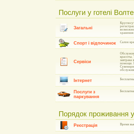
Послуги у готелі Волтер
Круглосу
регистра
Загальні
возможно
хранения 
Салон кр
Спорт і відпочинок
Обслужив
красоты. 
завтрака 
Сервіси
помощи. 
Сувенирн
обслужив
Бесплатн
Інтернет
Послуги з
Бесплатна
паркування
Порядок проживання у г
Время вые
Реєстрація