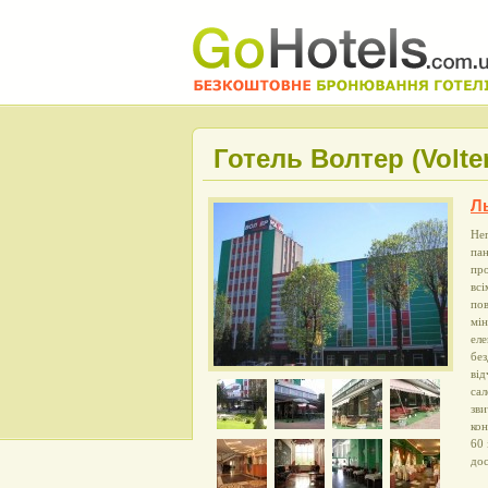
Готель Волтер (Volter
Л
Неп
пан
про
всі
пов
мін
еле
без
від
сал
зви
кон
60 
дос