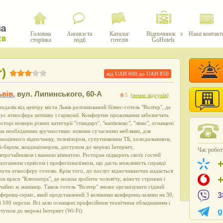
Головна
Анонси та
Каталог
Відпочинок з
Наші контакт
сторінка
події
готелів
GoHotels
)
від UAH
600
до UAH
850
ьвів
,
вул. Липинського, 60-А
0
/5
(
немає відгуків
)
одалік від центру міста Львів розташований бізнес-готель "Волтер", де
ує атмосфера затишку і гармонії. Комфортне проживання забезпечать
сторі номери різних категорії "стандарт", "напівлюкс", "люкс", оснащені
ма необхідними зручностями: новими сучасними меблями, для
ноцінного відпочинку, телевізором, супутниковим ТБ, холодильником,
і-баром, кондиціонером, доступом до мережі Інтернет,
Час роботи
ктрочайником і ванною кімнатою. Ресторан підкорить своїх гостей
доганним сервісом і професіоналізмом, що дасть можливість справді
чути атмосферу готелю. Крім того, до послуг відпочиваючих надається
он краси "Клеопатра", де можна зробити чоловічу, жіночу стрижки і
чайно ж манікюр. Також готель "Волтер" зможе організувати гідний
3
ференц-сервіс, який представлений 3 великими конференц-залами на 30,
і 100 персон. Всі зали оснащені професійним технічним обладнанням і
g
тупом до мережі Інтернет (Wi-Fi).