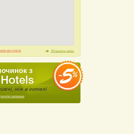
ати ще готелі
Збільшити вікно
починок з
нижчі, ніж в готелі
урортні напрями