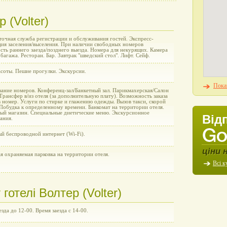
 (Volter)
точная служба регистрации и обслуживания гостей. Экспресс-
ция заселения/выселения. При наличии свободных номеров
сть раннего заезда/позднего выезда. Номера для некурящих. Камера
багажа. Ресторан. Бар. Завтрак "шведский стол". Лифт. Сейф.
асоты. Пешие прогулки. Экскурсии.
Показ
ание номеров. Конференц-зал/Банкетный зал. Парикмахерская/Салон
Трансфер в/из отеля (за дополнительную плату). Возможность заказа
в номер. Услуги по стирке и глажению одежды. Вызов такси, скорой
Побудка к определенному времени. Банкомат на территории отеля.
ый магазин. Специальные диетические меню. Экскурсионное
Від
ания.
ый беспроводной интернет (Wi-Fi).
ціни 
я охраняемая парковка на территории отеля.
Всі к
отелі Волтер (Volter)
зда до 12-00. Время заезда с 14-00.