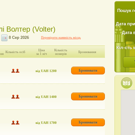
Пошук г
Дата пр
і Волтер (Volter)
Дата 
Перевірити наявність місць
Кіл-сть 
Ціна
Кількість
Кількість осіб
Бронювання
ння
за 1 ніч
номерів
Бронювати
від UAH 1200
Бронювати
від UAH 1400
Бронювати
від UAH 1700