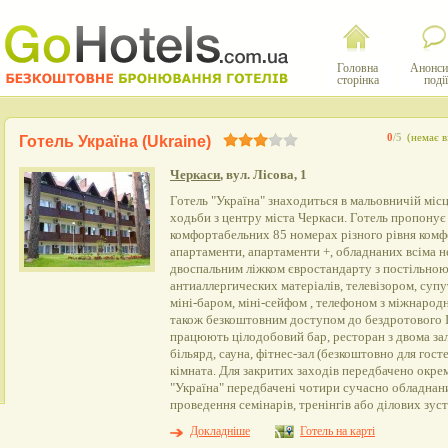
Головна
Анонси
сторінка
події
0
/5
(немає в
Готель Україна (Ukraine)
Черкаси
, вул. Лісова, 1
Готель "Україна" знаходиться в мальовничій місц
ходьби з центру міста Черкаси. Готель пропонує
комфортабельних 85 номерах різного рівня комф
апартаменти, апартаменти +, обладнаних всіма 
двоспальним ліжком євростандарту з постільною
антиаллергических матеріалів, телевізором, суп
міні-баром, міні-сейфом , телефоном з міжнародн
також безкоштовним доступом до бездротового Ін
працюють цілодобовий бар, ресторан з двома зал
більярд, сауна, фітнес-зал (безкоштовно для гост
кімната. Для закритих заходів передбачено окрем
"Україна" передбачені чотири сучасно обладнан
проведення семінарів, тренінгів або ділових зуст
Докладніше
Готель на карті