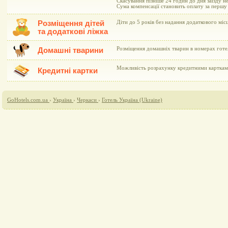
Скасування пізніше 24 годин до дня заїзду н
Сума компенсації становить оплату за перш
Розміщення дітей
Діти до 5 років без надання додаткового мі
та додаткові ліжка
Розміщення домашніх тварин в номерах готе
Домашні тварини
Можливість розрахунку кредитними картками 
Кредитні картки
GoHotels.com.ua
›
Україна
›
Черкаси
›
Готель Україна (Ukraine)