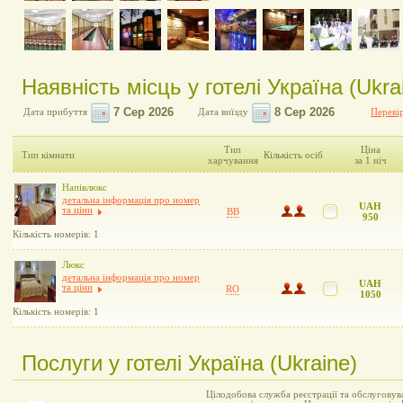
Наявність місць у готелі Україна (Ukra
Дата прибуття
Дата виїзду
Перевір
Тип
Ціна
Тип кімнати
Кількість осіб
харчування
за 1 ніч
Напівлюкс
детальна інформація про номер
UAH
та ціни
BB
950
Кількість номерів: 1
Люкс
детальна інформація про номер
UAH
та ціни
RO
1050
Кількість номерів: 1
Послуги у готелі Україна (Ukraine)
Цілодобова служба реєстрації та обслуговув