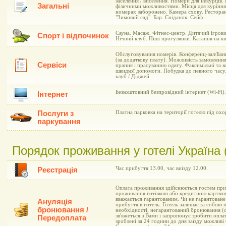
заселення / виселення. Номери для некурців
Загальні
фізичними можливостями. Місця для куріння. 
номерах заборонено. Камера схову. Ресторан 
"Зимовий сад". Бар. Сніданок. Сейф.
Сауна. Масаж. Фітнес-центр. Дитячий ігрови
Спорт і відпочинок
Нічний клуб. Піші прогулянки. Катання на к
Обслуговування номерів. Конференц-зал/Банк
(за додаткову плату). Можливість замовлення
Сервіси
прання і прасуванню одягу. Факсимільні та к
швидкої допомоги. Побудка до певного часу.
клуб / Діджей.
Безкоштовний безпровідний інтернет (Wi-Fi).
Інтернет
Послуги з
Платна парковка на території готелю під ох
паркування
Порядок проживання у готелі Україна 
Час прибуття 13.00, час виїзду 12.00.
Реєстрація
Оплата проживання здійснюється гостем при 
проживання готівкою або кредитною карткою
вважається гарантованим. Чи не гарантоване
Ануляція
прибуття в готель. Готель залишає за собою п
бронювання /
необхідності, негарантований бронювання (
зв'яжеться з Вами і запропонує зробити опла
Передоплата
зроблені за 24 години до дня заїзду можливі 