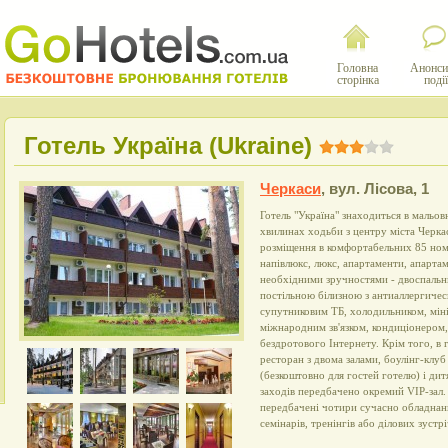
Головна
Анонси
сторінка
події
Готель Україна (Ukraine)
Черкаси
,
вул. Лісова, 1
Готель "Україна" знаходиться в мальовн
хвилинах ходьби з центру міста Черка
розміщення в комфортабельних 85 ном
напівлюкс, люкс, апартаменти, апарта
необхідними зручностями - двоспальн
постільною білизною з антиаллергическ
супутниковим ТБ, холодильником, міні
міжнародним зв'язком, кондиціонером
бездротового Інтернету. Крім того, в
ресторан з двома залами, боулінг-клуб 
(безкоштовно для гостей готелю) і дит
заходів передбачено окремий VIP-зал. 
передбачені чотири сучасно обладнан
семінарів, тренінгів або ділових зустрі