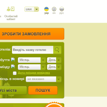
UAH
и
Особистий
кабінет
отелів:
ибуття
Місяць
День
виїзду
Місяць
День
Дата поїздки невідома
місць в номері
не вказано