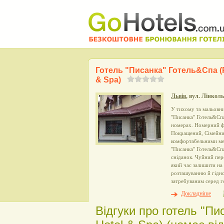
Готель "Писанка" Готель&Cпа (
& Spa)
Львів
, вул. Лінколь
У тихому та мальовни
"Писанка" Готель&Cпа
номерах. Номерний фо
Покращений, Сімейний
комфортабельними меб
"Писанка" Готель&Cпа
сніданок. Чуйний пер
який час залишити на
розташуванню й гідно
затребуваним серед г
Докладніше
Відгуки про готель "П