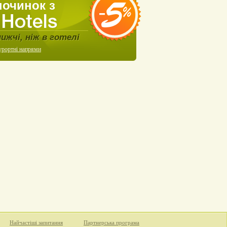
починок з
нижчі, ніж в готелі
урортні напрями
Найчастіші запитання
Партнерська програма