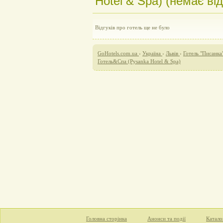
Hotel & Spa) (немає від
Відгуків про готель ще не було
GoHotels.com.ua
›
Україна
›
Львів
›
Готель "Писанка
Готель&Cпа (Pysanka Hotel & Spa)
Головна сторінка
Анонси та події
Катало