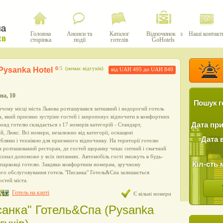
Головна
Анонси та
Каталог
Відпочинок з
Наші контакт
сторінка
події
готелів
GoHotels
Pysanka Hotel
0
/5
(немає відгуків)
від UAH 495 до UAH 840
на, 10
Пошук г
чому місці міста Львова розташувався затишний і недорогий готель
, який приємно зустріне гостей і запропонує відпочити в комфортних
Дата пр
нд готелю складається з 17 номерів категорій - Стандарт,
, Люкс. Всі номери, незалежно від категорії, оснащені
Дата 
лями і технікою для приємного відпочинку. На території готелю
 розташований ресторан, де гостей щоранку чекає ситний і смачний
сонал допоможе у всіх питаннях. Автомобіль гості зможуть в будь-
Кіл-сть 
 парковці готелю. Завдяки комфортним номерам, зручному
го обслуговування готель "Писанка" Готель&Cпа залишається
остей міста.
Готель на карті
Є вільні номери
исанка" Готель&Cпа (Pysanka