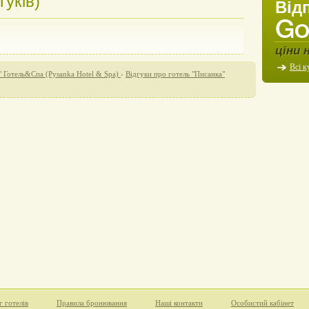
гуків)
Від
ціни 
Всі к
" Готель&Cпа (Pysanka Hotel & Spa)
›
Відгуки про готель "Писанка"
г готелів
Правила бронювання
Наші контакти
Особистий кабінет