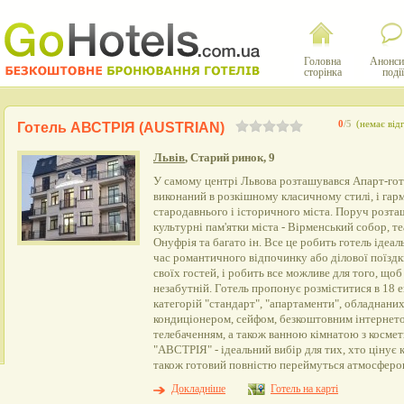
Головна
Анонси
сторінка
події
0
/5
(немає відг
Готель АВСТРІЯ (AUSTRIAN)
Львів
, Старий ринок, 9
У самому центрі Львова розташувався Апарт-го
виконаний в розкішному класичному стилі, і га
стародавнього і історичного міста. Поруч розта
культурні пам'ятки міста - Вірменський собор, те
Онуфрія та багато ін. Все це робить готель ідеа
час романтичного відпочинку або ділової поїздк
своїх гостей, і робить все можливе для того, що
незабутній. Готель пропонує розміститися в 18
категорій "стандарт", "апартаменти", обладнан
кондиціонером, сейфом, безкоштовним інтернет
телебаченням, а також ванною кімнатою з косме
"АВСТРІЯ" - ідеальний вибір для тих, хто цінує к
також готовий повністю переймуться атмосферо
Докладніше
Готель на карті