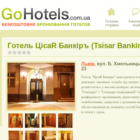
Головна
Анонси
сторінка
події
Готель ЦісаR Банкіръ (Tsisar Bankir
Львів
,
вул. Б. Хмельниць
23
Готель "ЦісаR Банкірь" знаходиться в 
декількох хвилинах ходьби від центру.
розміститись у восьми номерах загаль
"Стандарт" і "Стандарт покращений" о
комфортного проживання, відпочинку 
телебаченням, санвузлом з душовою ка
обслуговування не залишить гостей ба
в готелі є сауна.