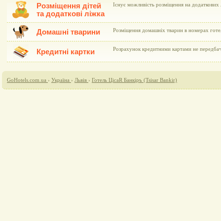
Розміщення дітей
Існує можливість розміщення на додаткових л
та додаткові ліжка
Розміщення домашніх тварин в номерах готе
Домашні тварини
Розрахунок кредитними картами не передба
Кредитні картки
GoHotels.com.ua
›
Україна
›
Львів
›
Готель ЦісаR Банкіръ (Tsisar Bankir)