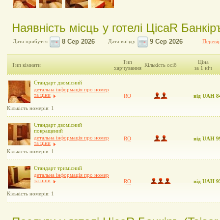
Наявність місць у готелі ЦісаR Банкіръ
Дата прибуття
Дата виїзду
Перевір
Тип
Ціна
Тип кімнати
Кількість осіб
харчування
за 1 ніч
Стандарт двомісний
детальна інформація про номер
та ціни
RO
від UAH 8
Кількість номерів: 1
Стандарт двомісний
покращений
детальна інформація про номер
RO
від UAH 9
та ціни
Кількість номерів: 1
Стандарт тримісний
детальна інформація про номер
та ціни
RO
від UAH 9
Кількість номерів: 1