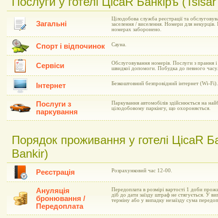
Послуги у готелі ЦісаR Банкіръ (Tsisar
Цілодобова служба реєстрації та обслуговув
Загальні
заселення / виселення. Номери для некурців. 
номерах заборонено.
Сауна.
Спорт і відпочинок
Обслуговування номерів. Послуги з прання і
Сервіси
швидкої допомоги. Побудка до певного часу.
Безкоштовний безпровідний інтернет (Wi-Fi).
Інтернет
Послуги з
Паркування автомобілів здійснюється на на
цілодобовому паркінгу, що охороняється.
паркування
Порядок проживання у готелі ЦісаR Ба
Bankir)
Розрахунковий час 12-00.
Реєстрація
Ануляція
Передоплата в розмірі вартості 1 доби прожи
діб до дати заїзду штраф не стягується. У ви
бронювання /
терміну або у випадку незаїзду сума передоп
Передоплата