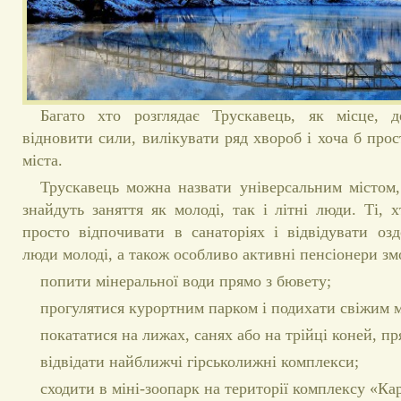
Багато хто розглядає Трускавець, як місце, 
відновити сили, вилікувати ряд хвороб і хоча б прос
міста.
Трускавець можна назвати універсальним містом,
знайдуть заняття як молоді, так і літні люди. Ті, 
просто відпочивати в санаторіях і відвідувати оз
люди молоді, а також особливо активні пенсіонери зм
попити мінеральної води прямо з бювету;
прогулятися курортним парком і подихати свіжим 
покататися на лижах, санях або на трійці коней, пр
відвідати найближчі гірськолижні комплекси;
сходити в міні-зоопарк на території комплексу «Ка