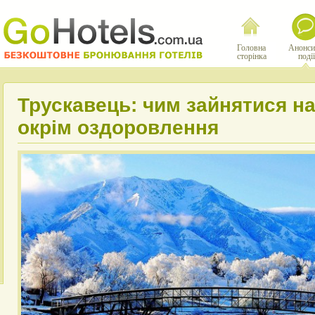
Головна
Анонси
сторінка
події
Трускавець: чим зайнятися на
окрім оздоровлення