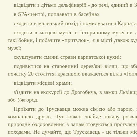
відвідати з дітьми дельфінарій - до речі, єдиний в З
в SPA-центрі, поплавати в басейнах
сходити в маленький похід і помилуватися Карпата
сходити в місцеві музеї: в Історичному музеї ви д
такі бойки, і побачите «притулок», є в місті ,також х
музеї;
скуштувати смачні страви карпатської кухні;
подивитися на старовинні дерев'яні вілли, що зб
початку 20 століття, красивою вважається вілла «Гоп
відвідати місцеві храми;
з'їздити на екскурсії до Дрогобича, в замки Львів
або Ужгород.
Приїхати до Трускавця можна сім'єю або парою, 
компанією друзів. Тут кожен знайде цікаву розва
природне оздоровлення з запам'ятовуються прогулян
походами. Не думайте, що Трускавець - це тільки міс