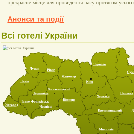
прекрасне місце для проведення часу протягом усього
Анонси та події
Всі готелі України
Чернігів
Луцьк
Рівне
Сум
Житомир
Львів
Київ
Хмельницький
Тернопіль
Полтава
Черкаси
Вінниця
Івано-Франківськ
Ужгород
Чернівці
Д
Кропивницький
Миколаїв