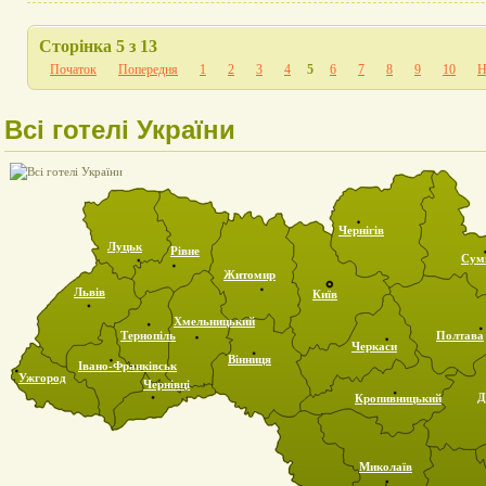
Сторінка 5 з 13
Початок
Попередня
1
2
3
4
5
6
7
8
9
10
Н
Всі готелі України
Чернігів
Луцьк
Рівне
Сум
Житомир
Львів
Київ
Хмельницький
Тернопіль
Полтава
Черкаси
Вінниця
Івано-Франківськ
Ужгород
Чернівці
Д
Кропивницький
Миколаїв