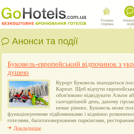
Головна
Анонси
сторінка
події
Анонси та події
Буковель-європейський відпочинок з ук
душею
Курорт Буковель знаходиться пос
Карпат. Щоб відчути європейськи
обов'язково відвідувати Альпи а
сьогоднішній день, даному гірсь
немає рівних. Буковель може пох
функціонуючими підйомниками і відмінно розвинено
готелями, багатоповерховими паркінгами, ресторанам
Докладніше